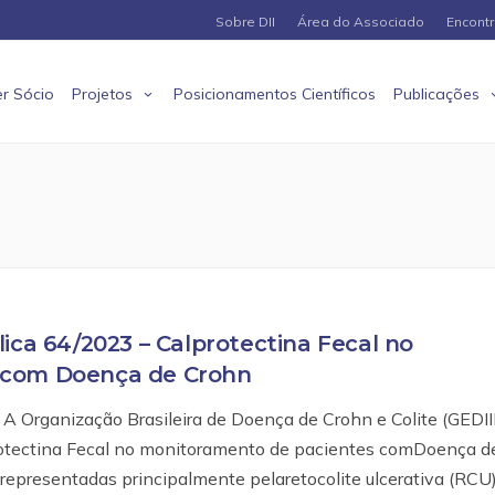
Sobre DII
Área do Associado
Encont
r Sócio
Projetos
Posicionamentos Científicos
Publicações
ica 64/2023 – Calprotectina Fecal no
 com Doença de Crohn
ganização Brasileira de Doença de Crohn e Colite (GEDII
rotectina Fecal no monitoramento de pacientes comDoença d
) representadas principalmente pelaretocolite ulcerativa (RCU