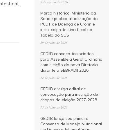
5 de agosto de 2026
testinal,
Marco histórico: Ministério da
Saúde publica atualização do
PCDT de Doença de Crohn e
inclui calprotectina fecal na
Tabela do SUS
29 de julho de 2026
GEDIIB convoca Associados
para Assembleia Geral Ordinária
com eleição da nova Diretoria
durante a SEBRADII 2026
22 de julho de 2026
GEDIIB divulga edital de
convocação para inscrição de
chapas da eleição 2027-2028
13 de julho de 2026
GEDIIB lança seu primeiro
Consenso de Manejo Nutricional
em Doenças Inflamatórias