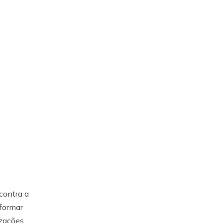
contra a
formar
izações