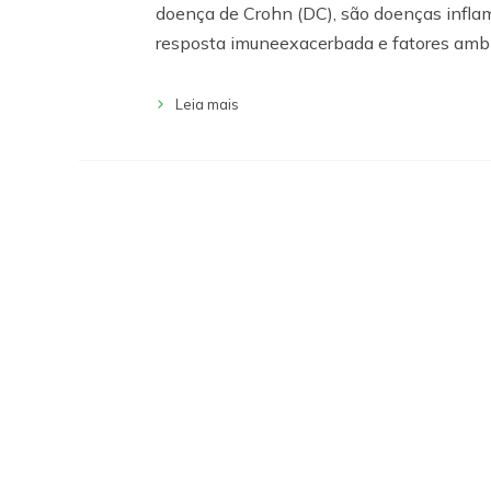
doença de Crohn (DC), são doenças inflama
resposta imuneexacerbada e fatores ambi
Leia mais