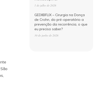
1 de julho de 2026
GEDIIBFLIX – Cirurgia na Donça
de Crohn, do pré-operatório a
prevenção da recorrência, o que
eu preciso saber?
30 de junho de 2026
ente
e São
os,