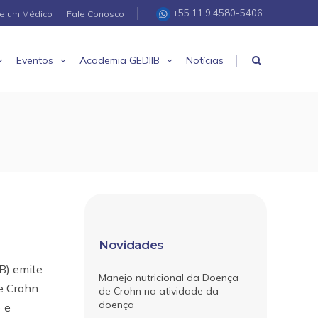
+55 11 9.4580-5406
re um Médico
Fale Conosco
|
Eventos
Academia GEDIIB
Notícias
Novidades
B) emite
Manejo nutricional da Doença
e Crohn.
de Crohn na atividade da
doença
) e