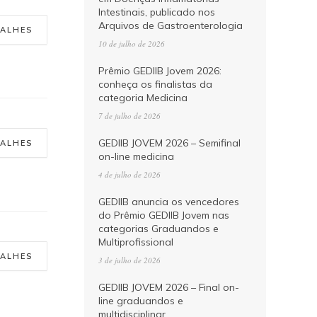
Intestinais, publicado nos
Arquivos de Gastroenterologia
TALHES
10 de julho de 2026
Prêmio GEDIIB Jovem 2026:
conheça os finalistas da
categoria Medicina
7 de julho de 2026
GEDIIB JOVEM 2026 – Semifinal
TALHES
on-line medicina
4 de julho de 2026
GEDIIB anuncia os vencedores
do Prêmio GEDIIB Jovem nas
categorias Graduandos e
Multiprofissional
TALHES
3 de julho de 2026
GEDIIB JOVEM 2026 – Final on-
line graduandos e
multidisciplinar