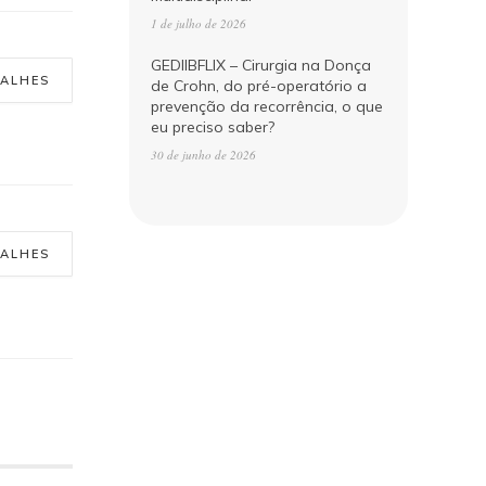
1 de julho de 2026
GEDIIBFLIX – Cirurgia na Donça
TALHES
de Crohn, do pré-operatório a
prevenção da recorrência, o que
eu preciso saber?
30 de junho de 2026
TALHES