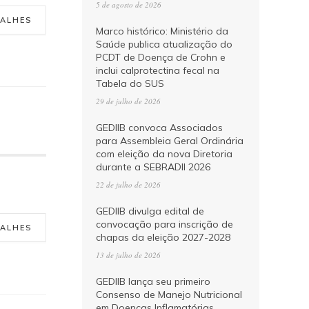
5 de agosto de 2026
TALHES
Marco histórico: Ministério da
Saúde publica atualização do
PCDT de Doença de Crohn e
inclui calprotectina fecal na
Tabela do SUS
29 de julho de 2026
GEDIIB convoca Associados
para Assembleia Geral Ordinária
com eleição da nova Diretoria
durante a SEBRADII 2026
22 de julho de 2026
GEDIIB divulga edital de
convocação para inscrição de
TALHES
chapas da eleição 2027-2028
13 de julho de 2026
GEDIIB lança seu primeiro
Consenso de Manejo Nutricional
em Doenças Inflamatórias