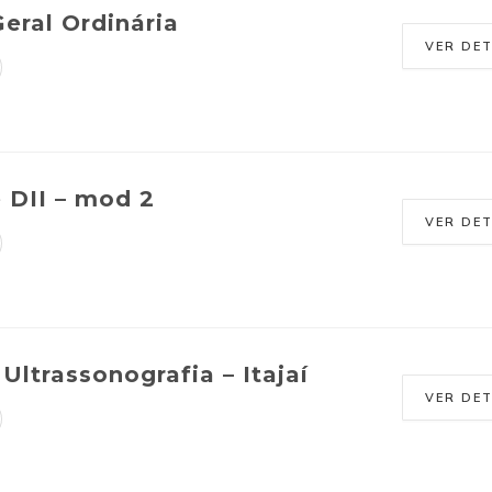
eral Ordinária
VER DE
e DII – mod 2
VER DE
Ultrassonografia – Itajaí
VER DE