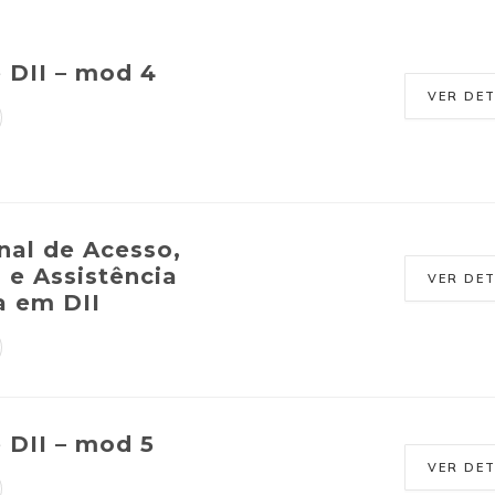
e DII – mod 4
VER DE
nal de Acesso,
 e Assistência
VER DE
a em DII
e DII – mod 5
VER DE