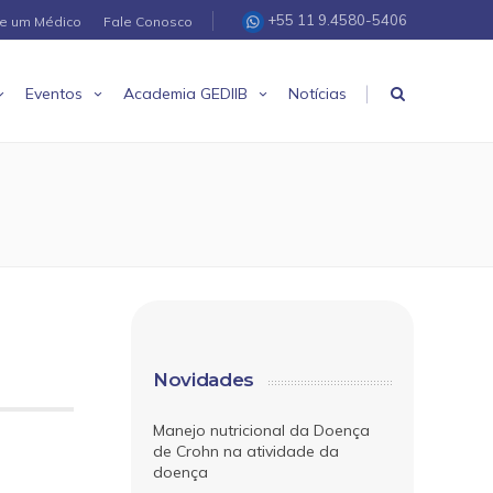
+55 11 9.4580-5406
re um Médico
Fale Conosco
|
Eventos
Academia GEDIIB
Notícias
Novidades
Manejo nutricional da Doença
de Crohn na atividade da
doença