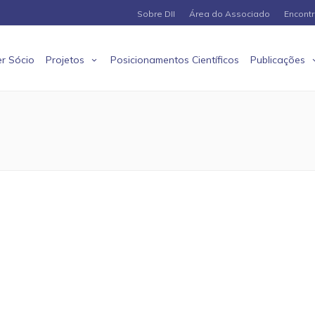
Sobre DII
Área do Associado
Encont
r Sócio
Projetos
Posicionamentos Científicos
Publicações