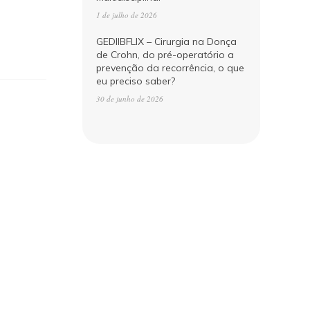
1 de julho de 2026
GEDIIBFLIX – Cirurgia na Donça
de Crohn, do pré-operatório a
prevenção da recorrência, o que
eu preciso saber?
30 de junho de 2026