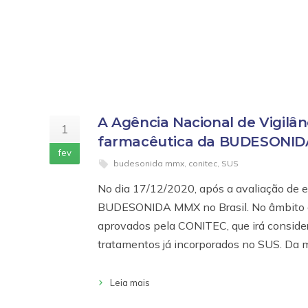
A Agência Nacional de Vigilâ
1
farmacêutica da BUDESONID
fev
budesonida mmx
,
conitec
,
SUS
No dia 17/12/2020, após a avaliação de e
BUDESONIDA MMX no Brasil. No âmbito d
aprovados pela CONITEC, que irá consider
tratamentos já incorporados no SUS. Da 
Leia mais