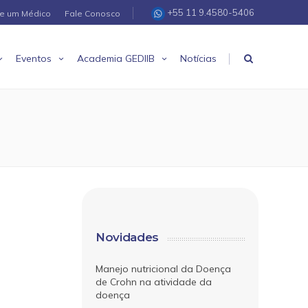
+55 11 9.4580-5406
re um Médico
Fale Conosco
|
Eventos
Academia GEDIIB
Notícias
Novidades
Manejo nutricional da Doença
de Crohn na atividade da
doença