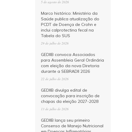
5 de agosto de 2026
Marco histórico: Ministério da
Saúde publica atualização do
PCDT de Doença de Crohn e
inclui calprotectina fecal na
Tabela do SUS
29 de julho de 2026
GEDIIB convoca Associados
para Assembleia Geral Ordinária
com eleição da nova Diretoria
durante a SEBRADII 2026
22 de julho de 2026
GEDIIB divulga edital de
convocação para inscrição de
chapas da eleição 2027-2028
13 de julho de 2026
GEDIIB lança seu primeiro
Consenso de Manejo Nutricional
em Doenças Inflamatórias