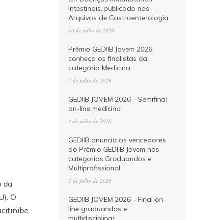
Intestinais, publicado nos
Arquivos de Gastroenterologia
10 de julho de 2026
Prêmio GEDIIB Jovem 2026:
conheça os finalistas da
categoria Medicina
7 de julho de 2026
GEDIIB JOVEM 2026 – Semifinal
on-line medicina
4 de julho de 2026
GEDIIB anuncia os vencedores
do Prêmio GEDIIB Jovem nas
categorias Graduandos e
Multiprofissional
3 de julho de 2026
o da
U). O
GEDIIB JOVEM 2026 – Final on-
line graduandos e
citinibe
multidisciplinar