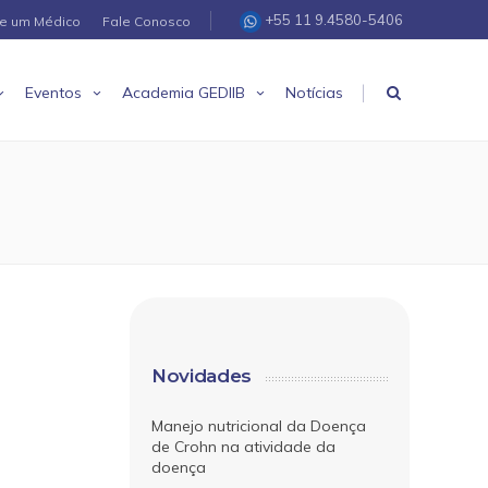
+55 11 9.4580-5406
re um Médico
Fale Conosco
|
Eventos
Academia GEDIIB
Notícias
Novidades
Manejo nutricional da Doença
de Crohn na atividade da
doença