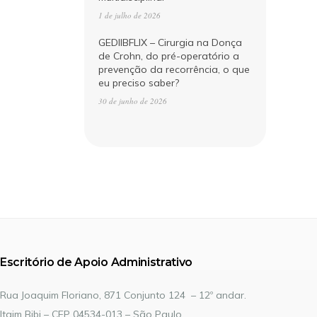
1 de julho de 2026
GEDIIBFLIX – Cirurgia na Donça
de Crohn, do pré-operatório a
prevenção da recorrência, o que
eu preciso saber?
30 de junho de 2026
Escritório de Apoio Administrativo
Rua Joaquim Floriano, 871 Conjunto 124 – 12º andar.
Itaim Bibi – CEP 04534-013 – São Paulo