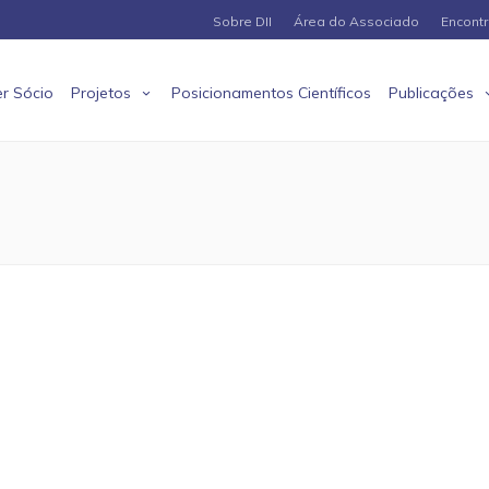
Sobre DII
Área do Associado
Encont
r Sócio
Projetos
Posicionamentos Científicos
Publicações