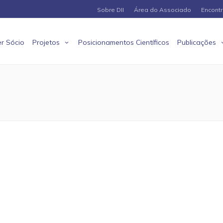
Sobre DII
Área do Associado
Encont
r Sócio
Projetos
Posicionamentos Científicos
Publicações