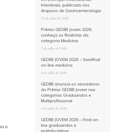
Intestinais, publicado nos
Arquivos de Gastroenterologia
10 de julho de 2026
Prêmio GEDIIB Jovem 2026:
conheça os finalistas da
categoria Medicina
7 de julho de 2026
GEDIIB JOVEM 2026 – Semifinal
on-line medicina
4 de julho de 2026
GEDIIB anuncia os vencedores
do Prêmio GEDIIB Jovem nas
categorias Graduandos e
Multiprofissional
3 de julho de 2026
GEDIIB JOVEM 2026 – Final on-
line graduandos e
ou o
multidisciplinar