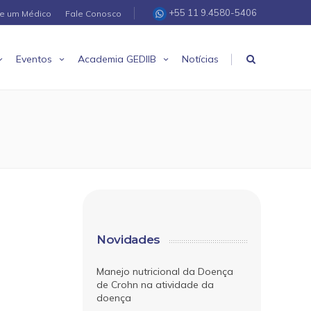
+55 11 9.4580-5406
re um Médico
Fale Conosco
|
Eventos
Academia GEDIIB
Notícias
Novidades
Manejo nutricional da Doença
de Crohn na atividade da
doença