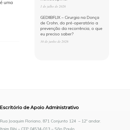
 é uma
1 de julho de 2026
GEDIIBFLIX – Cirurgia na Donça
de Crohn, do pré-operatório a
prevenção da recorrência, o que
eu preciso saber?
30 de junho de 2026
Escritório de Apoio Administrativo
Rua Joaquim Floriano, 871 Conjunto 124 – 12º andar.
Itaim Bibi – CEP 04534-013 – São Paulo