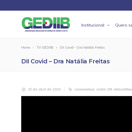
Institucional
Quero se
Home
TV GEDIIB
DII Covid – Dra Natália Freitas
DII Covid – Dra Natália Freitas
15 de abril de 2020
coronavirus
,
crohn
,
DII
,
retocolite