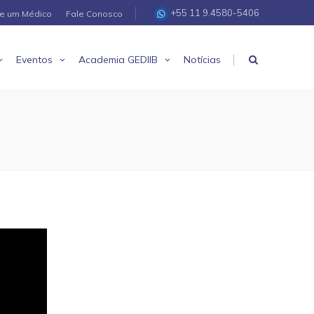
+55 11 9.4580-5406
re um Médico
Fale Conosco
|
Eventos
Academia GEDIIB
Notícias