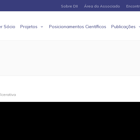
Sobre DII
Área do Associado
Encont
r Sócio
Projetos
Posicionamentos Científicos
Publicações
ulcerativa