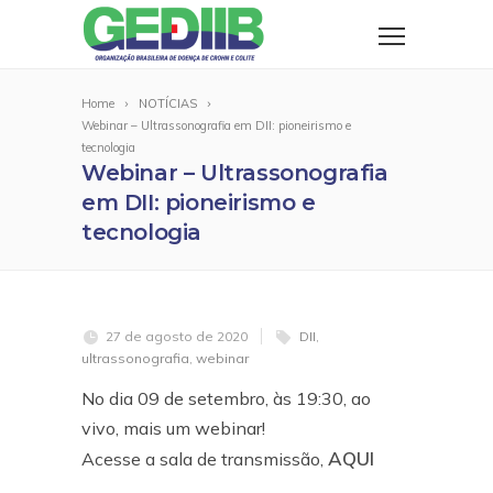
Home
NOTÍCIAS
Webinar – Ultrassonografia em DII: pioneirismo e
tecnologia
Webinar – Ultrassonografia
em DII: pioneirismo e
tecnologia
27 de agosto de 2020
DII
,
ultrassonografia
,
webinar
No dia 09 de setembro, às 19:30, ao
vivo, mais um webinar!
AQUI
Acesse a sala de transmissão,