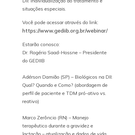
DII: individualização do tratamento e
situações especiais.
Você pode acessar através do link:
https://www.gediib.org.br/webinar/
Estarão conosco:
Dr. Rogério Saad-Hossne – Presidente
do GEDIIB
Adérson Damião (SP) – Biológicos na DII:
Qual? Quando e Como? (abordagem de
perfil de paciente e TDM pró-ativo vs.
reativo)
Marco Zerôncio (RN) – Manejo
terapêutico durante a gravidez e
lactação – atualização e dados de vida