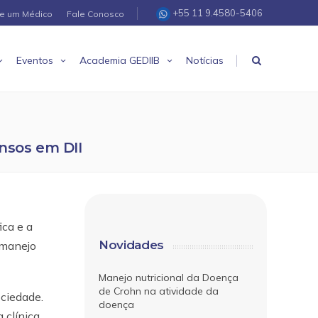
+55 11 9.4580-5406
re um Médico
Fale Conosco
|
Eventos
Academia GEDIIB
Notícias
nsos em DII
ica e a
Novidades
 manejo
Manejo nutricional da Doença
de Crohn na atividade da
ciedade.
doença
a clínica