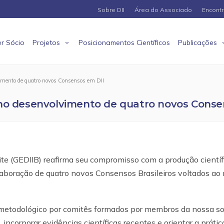
Sobre DII
Área do Associado
Encont
r Sócio
Projetos
Posicionamentos Científicos
Publicações
vimento de quatro novos Consensos em DII
 no desenvolvimento de quatro novos Conse
ite (GEDIIB)
reafirma seu compromisso com a produção científ
laboração de
quatro novos Consensos Brasileiros
voltados ao
metodológico por comitês formados por membros da nossa so
, incorporar evidências científicas recentes e orientar a prátic