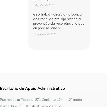
1 de julho de 2026
GEDIIBFLIX – Cirurgia na Donça
de Crohn, do pré-operatório a
prevenção da recorrência, o que
eu preciso saber?
30 de junho de 2026
Escritório de Apoio Administrativo
Rua Joaquim Floriano, 871 Conjunto 124 – 12º andar.
Itaim Bibi – CEP 04534-013 – São Paulo