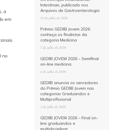
Intestinais, publicado nos
Arquivos de Gastroenterologia
, a
10 de julho de 2026
ado em
Prêmio GEDIIB Jovem 2026:
conheça os finalistas da
canais
categoria Medicina
7 de julho de 2026
I no
GEDIIB JOVEM 2026 – Semifinal
on-line medicina
4 de julho de 2026
GEDIIB anuncia os vencedores
do Prêmio GEDIIB Jovem nas
categorias Graduandos e
Multiprofissional
3 de julho de 2026
GEDIIB JOVEM 2026 – Final on-
line graduandos e
multidisciplinar