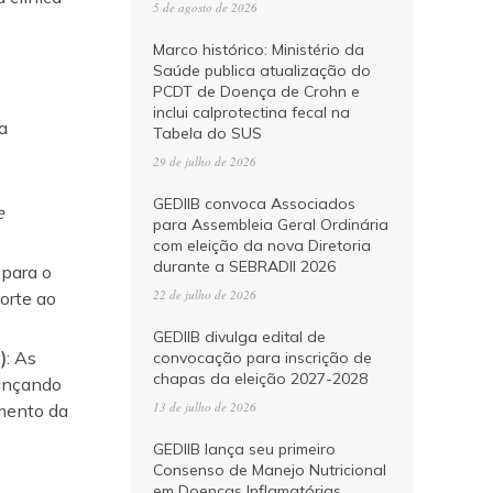
5 de agosto de 2026
Marco histórico: Ministério da
Saúde publica atualização do
PCDT de Doença de Crohn e
inclui calprotectina fecal na
a
Tabela do SUS
29 de julho de 2026
GEDIIB convoca Associados
e
para Assembleia Geral Ordinária
com eleição da nova Diretoria
durante a SEBRADII 2026
para o
22 de julho de 2026
orte ao
GEDIIB divulga edital de
)
:
As
convocação para inscrição de
chapas da eleição 2027-2028
ançando
13 de julho de 2026
amento da
GEDIIB lança seu primeiro
Consenso de Manejo Nutricional
em Doenças Inflamatórias