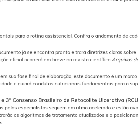
ntais para a rotina assistencial. Confira o andamento de cad
cumento já se encontra
pronto
e trará diretrizes claras sobre
ção oficial ocorrerá em breve na revista científica
Arquivos d
 em sua
fase final
de elaboração, este documento é um marco 
aridade e guiará condutas nutricionais fundamentais para o sup
e
3º Consenso Brasileiro de Retocolite Ulcerativa (RCU
das pelos especialistas seguem em ritmo acelerado e estão
av
trarão os algoritmos de tratamento atualizados e o posicion
s.