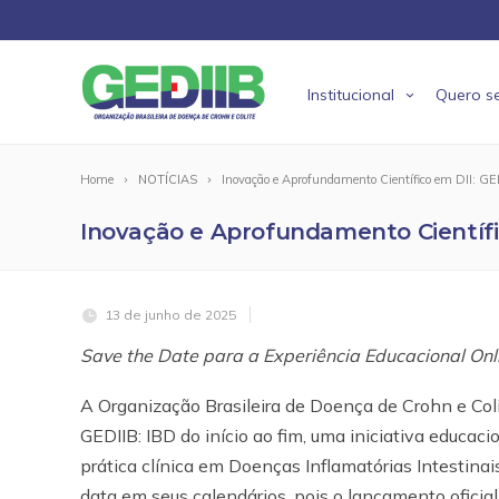
Institucional
Quero se
Home
NOTÍCIAS
Inovação e Aprofundamento Científico em DII: GE
Inovação e Aprofundamento Científic
13 de junho de 2025
Save the Date para a Experiência Educacional Onl
A Organização Brasileira de Doença de Crohn e Col
GEDIIB: IBD do início ao fim, uma iniciativa educac
prática clínica em Doenças Inflamatórias Intestinai
data em seus calendários, pois o lançamento oficial