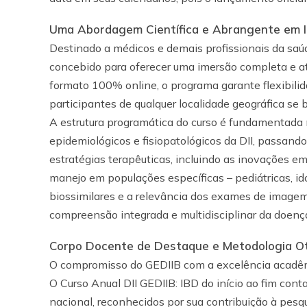
Uma Abordagem Científica e Abrangente em 
Destinado a médicos e demais profissionais da saúd
concebido para oferecer uma imersão completa e atua
formato 100% online, o programa garante flexibilid
participantes de qualquer localidade geográfica se
A estrutura programática do curso é fundamentada n
epidemiológicos e fisiopatológicos da DII, passando
estratégias terapêuticas, incluindo as inovações e
manejo em populações específicas – pediátricas, i
biossimilares e a relevância dos exames de imagem
compreensão integrada e multidisciplinar da doenç
Corpo Docente de Destaque e Metodologia Ot
O compromisso do GEDIIB com a excelência acadêmic
O Curso Anual DII GEDIIB: IBD do início ao fim con
nacional, reconhecidos por sua contribuição à pesqu