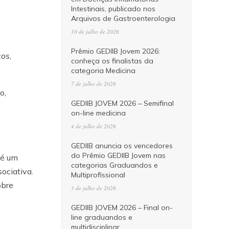
Intestinais, publicado nos
Arquivos de Gastroenterologia
10 de julho de 2026
Prêmio GEDIIB Jovem 2026:
os,
conheça os finalistas da
categoria Medicina
7 de julho de 2026
o,
GEDIIB JOVEM 2026 – Semifinal
on-line medicina
4 de julho de 2026
GEDIIB anuncia os vencedores
do Prêmio GEDIIB Jovem nas
 é um
categorias Graduandos e
ociativa.
Multiprofissional
obre
3 de julho de 2026
GEDIIB JOVEM 2026 – Final on-
line graduandos e
multidisciplinar