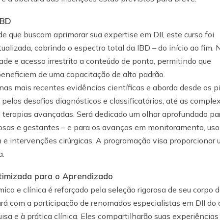
IBD
e que buscam aprimorar sua expertise em DII, este curso foi
lizada, cobrindo o espectro total da IBD – do início ao fim. 
ade e acesso irrestrito a conteúdo de ponta, permitindo que
 beneficiem de uma capacitação de alto padrão.
as mais recentes evidências científicas e aborda desde os pi
 pelos desafios diagnósticos e classificatórios, até as comple
m terapias avançadas. Será dedicado um olhar aprofundado pa
dosas e gestantes – e para os avanços em monitoramento, uso
 e intervenções cirúrgicas. A programação visa proporcionar
a.
imizada para o Aprendizado
a e clínica é reforçado pela seleção rigorosa de seu corpo 
tará com a participação de renomados especialistas em DII do 
isa e à prática clínica. Eles compartilharão suas experiências