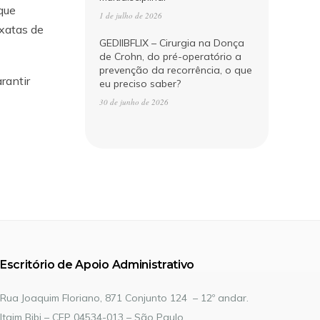
que
1 de julho de 2026
xatas de
GEDIIBFLIX – Cirurgia na Donça
de Crohn, do pré-operatório a
prevenção da recorrência, o que
rantir
eu preciso saber?
30 de junho de 2026
Escritório de Apoio Administrativo
Rua Joaquim Floriano, 871 Conjunto 124 – 12º andar.
Itaim Bibi – CEP 04534-013 – São Paulo