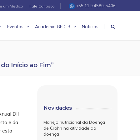
+55 11 9.4580-5406
re um Médico
Fale Conosco
|
Eventos
Academia GEDIIB
Notícias
do Início ao Fim”
Novidades
nual DII
nto e da
Manejo nutricional da Doença
de Crohn na atividade da
r esta
doença