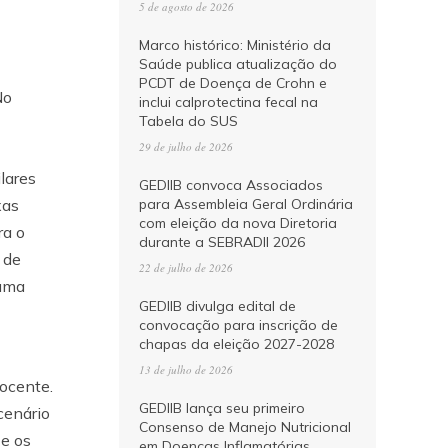
5 de agosto de 2026
Marco histórico: Ministério da
Saúde publica atualização do
PCDT de Doença de Crohn e
No
inclui calprotectina fecal na
Tabela do SUS
29 de julho de 2026
lares
GEDIIB convoca Associados
xas
para Assembleia Geral Ordinária
com eleição da nova Diretoria
ra o
durante a SEBRADII 2026
 de
22 de julho de 2026
 uma
GEDIIB divulga edital de
convocação para inscrição de
chapas da eleição 2027-2028
13 de julho de 2026
docente.
GEDIIB lança seu primeiro
cenário
Consenso de Manejo Nutricional
 e os
em Doenças Inflamatórias