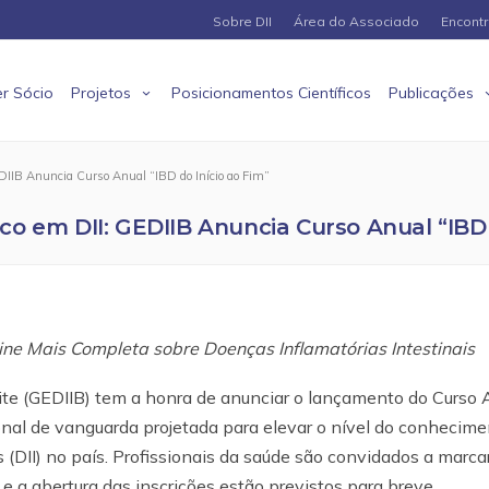
Sobre DII
Área do Associado
Encont
r Sócio
Projetos
Posicionamentos Científicos
Publicações
DIIB Anuncia Curso Anual “IBD do Início ao Fim”
o em DII: GEDIIB Anuncia Curso Anual “IBD 
ine Mais Completa sobre Doenças Inflamatórias Intestinais
ite (GEDIIB) tem a honra de anunciar o lançamento do Curso A
ional de vanguarda projetada para elevar o nível do conhecime
s (DII) no país. Profissionais da saúde são convidados a marca
 e a abertura das inscrições estão previstos para breve.