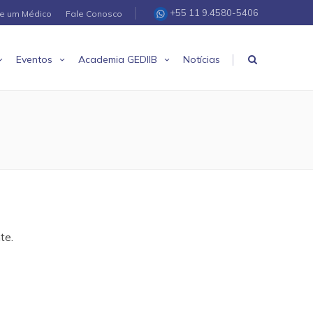
+55 11 9.4580-5406
re um Médico
Fale Conosco
|
Eventos
Academia GEDIIB
Notícias
te.