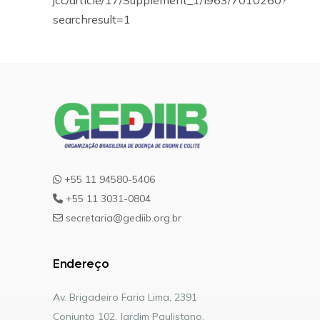
jcc/article/17/Supplement_1/i963/7010260?
searchresult=1
+55 11 94580-5406
+55 11 3031-0804
secretaria@gediib.org.br
Endereço
Av. Brigadeiro Faria Lima, 2391
Conjunto 102, Jardim Paulistano.