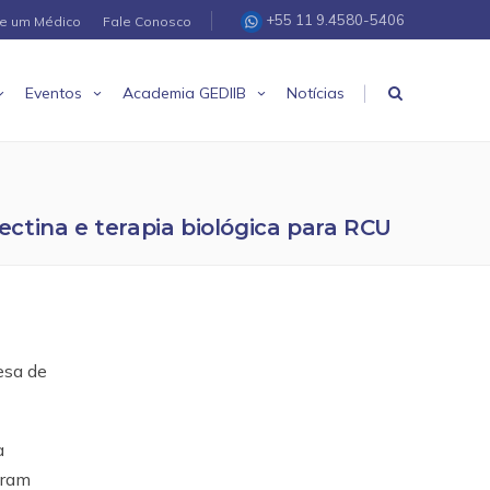
+55 11 9.4580-5406
re um Médico
Fale Conosco
|
Eventos
Academia GEDIIB
Notícias
ectina e terapia biológica para RCU
esa de
a
oram