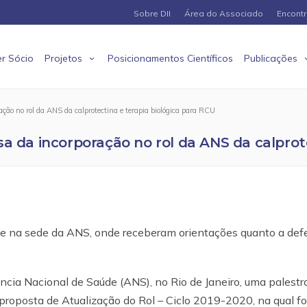
Sobre DII
Área do Associado
Encont
r Sócio
Projetos
Posicionamentos Científicos
Publicações
ação no rol da ANS da calprotectina e terapia biológica para RCU
sa da incorporação no rol da ANS da calprot
e na sede da ANS, onde receberam orientações quanto a def
cia Nacional de Saúde (ANS), no Rio de Janeiro, uma palestr
 proposta de Atualização do Rol – Ciclo 2019-2020, na qual f