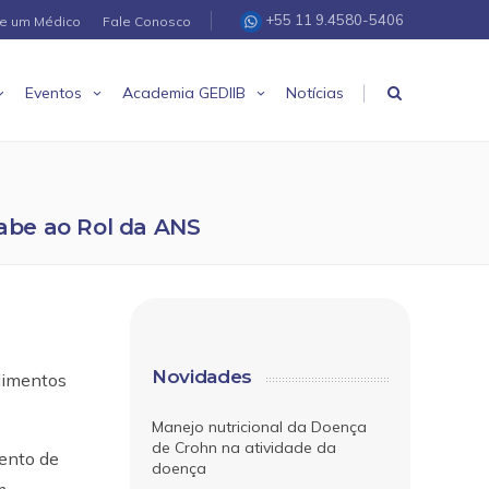
+55 11 9.4580-5406
re um Médico
Fale Conosco
|
Eventos
Academia GEDIIB
Notícias
mabe ao Rol da ANS
-
Novidades
dimentos
Manejo nutricional da Doença
de Crohn na atividade da
mento de
doença