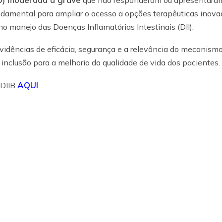
que não responderam ou apresentara
undamental para ampliar o acesso a opções terapêuticas inova
 manejo das Doenças Inflamatórias Intestinais (DII).
evidências de eficácia, segurança e a relevância do mecanism
inclusão para a melhoria da qualidade de vida dos pacientes.
AQUI
EDIIB