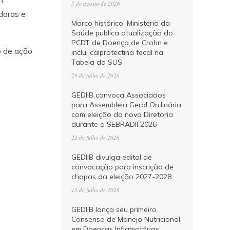
m
5 de agosto de 2026
doras e
Marco histórico: Ministério da
Saúde publica atualização do
PCDT de Doença de Crohn e
o de ação
inclui calprotectina fecal na
Tabela do SUS
29 de julho de 2026
GEDIIB convoca Associados
para Assembleia Geral Ordinária
com eleição da nova Diretoria
durante a SEBRADII 2026
22 de julho de 2026
GEDIIB divulga edital de
convocação para inscrição de
chapas da eleição 2027-2028
13 de julho de 2026
GEDIIB lança seu primeiro
Consenso de Manejo Nutricional
em Doenças Inflamatórias