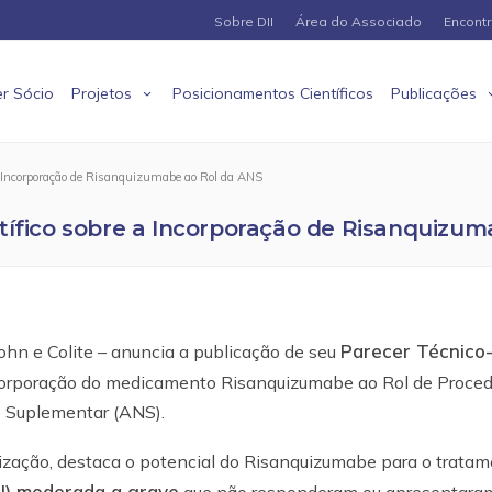
Sobre DII
Área do Associado
Encont
r Sócio
Projetos
Posicionamentos Científicos
Publicações
 a Incorporação de Risanquizumabe ao Rol da ANS
tífico sobre a Incorporação de Risanquizu
Parecer Técnico
ohn e Colite – anuncia a publicação de seu
orporação do medicamento Risanquizumabe ao Rol de Proce
 Suplementar (ANS).
ização, destaca o potencial do Risanquizumabe para o trata
CU) moderada a grave