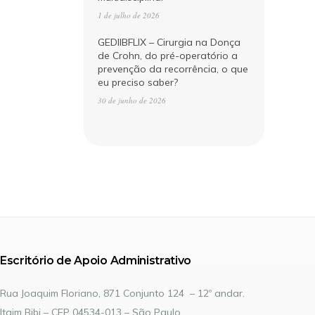
1 de julho de 2026
GEDIIBFLIX – Cirurgia na Donça
de Crohn, do pré-operatório a
prevenção da recorrência, o que
eu preciso saber?
30 de junho de 2026
Escritório de Apoio Administrativo
Rua Joaquim Floriano, 871 Conjunto 124 – 12º andar.
Itaim Bibi – CEP 04534-013 – São Paulo