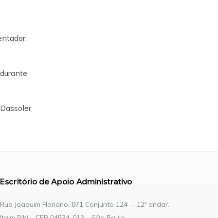
entador:
 durante
 Dassoler
Escritório de Apoio Administrativo
Rua Joaquim Floriano, 871 Conjunto 124 – 12º andar.
Itaim Bibi – CEP 04534-013 – São Paulo