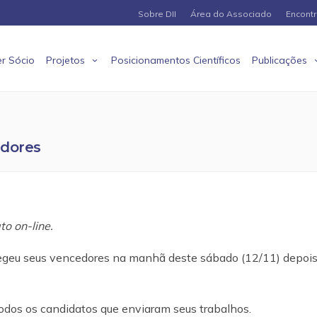
Sobre DII
Área do Associado
Encont
r Sócio
Projetos
Posicionamentos Científicos
Publicações
edores
to on-line.
legeu seus vencedores na manhã deste sábado (12/11) depois
odos os candidatos que enviaram seus trabalhos.