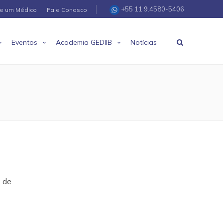
+55 11 9.4580-5406
re um Médico
Fale Conosco
|
Eventos
Academia GEDIIB
Notícias
 de