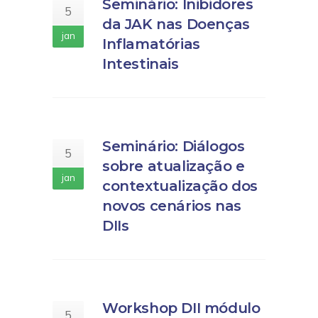
Seminário: Inibidores
5
da JAK nas Doenças
jan
Inflamatórias
Intestinais
Seminário: Diálogos
5
sobre atualização e
jan
contextualização dos
novos cenários nas
DIIs
Workshop DII módulo
5