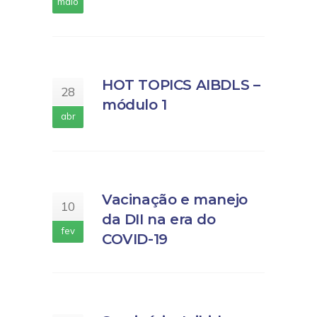
maio
HOT TOPICS AIBDLS –
28
módulo 1
abr
Vacinação e manejo
10
da DII na era do
fev
COVID-19