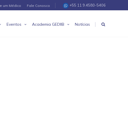
+55 11 9.4580-5406
re um Médico
Fale Conosco
|
Eventos
Academia GEDIIB
Notícias