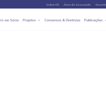
Sobre DII
Área do Associado
Encont
ro ser Sócio
Projetos
Consensos & Diretrizes
Publicações